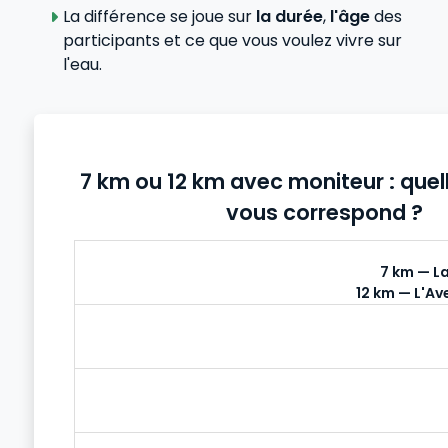
La différence se joue sur
la durée
,
l'âge
des
participants et ce que vous voulez vivre sur
l'eau.
7 km ou 12 km avec moniteur : que
vous correspond ?
7 km — La
12 km — L'Av