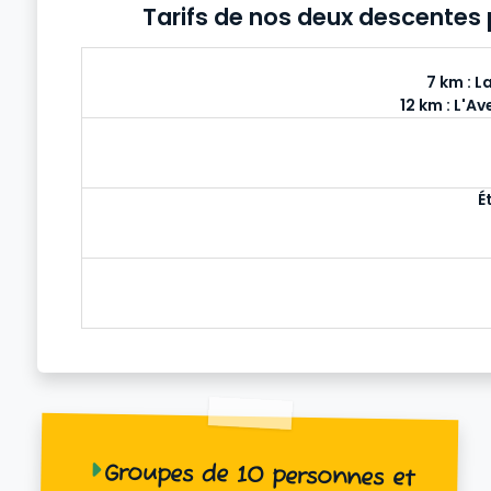
Tarifs de nos deux descentes
7 km : L
12 km : L'A
É
Groupes de 10 personnes et