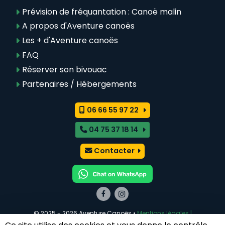
Prévision de fréquantation : Canoë malin
A propos d'Aventure canoës
Les + d'Aventure canoës
FAQ
Réserver son bivouac
Partenaires / Hébergements
06 66 55 97 22
04 75 37 18 14
Contacter
© 2025 - 2026 Aventure Canoës •
Mentions légales |
Aventure Canoës Ardèche